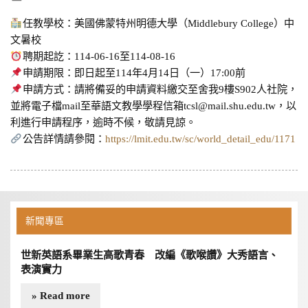
任教學校：美國佛蒙特州明德大學（Middlebury College）中
文暑校
聘期起訖：114-06-16至114-08-16
申請期限：即日起至114年4月14日（一）17:00前
申請方式：請將備妥的申請資料繳交至舍我9樓S902人社院，
並將電子檔mail至華語文教學學程信箱tcsl@mail.shu.edu.tw，以
利進行申請程序，逾時不候，敬請見諒。
公告詳情請參閱：
https://lmit.edu.tw/sc/world_detail_edu/1171
新聞專區
世新英語系畢業生高歌青春 改編《歌喉讚》大秀語言、
表演實力
» Read more