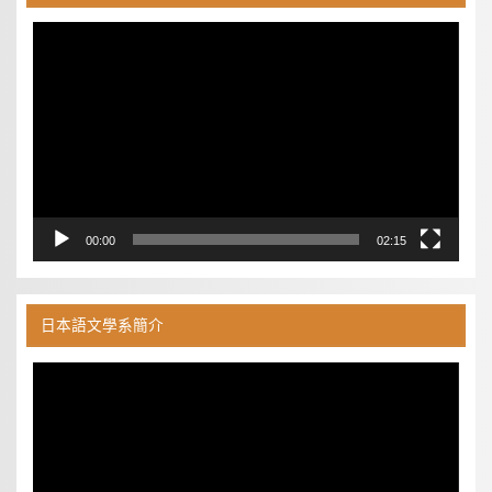
視
訊
播
放
器
00:00
02:15
日本語文學系簡介
視
訊
播
放
器