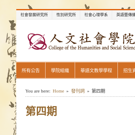
Skip
社會發展研究所
性別研究所
社會心理學系
英語暨傳
to
content
世新大學教學單位網站
所有公告
學院組織
華語文教學學程
招生
You are here:
Home
發刊詞
第四期
第四期