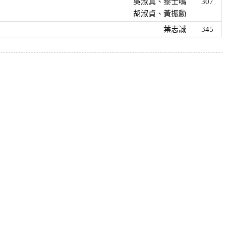
吳淑真、黎士鳴
307
胡淑貞、黃振勳
葉志誠
345