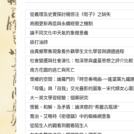
從義理及史實探討楊倞注《荀子》之缺失
商圈更新再造與永續經營之機制
論不同文化中天氣的象徵意義
談打油詩
由異鄉聚集現象看外籍學生文化學習與調適過程
社會變遷與社會演化：帕深思與盧曼思想之評介比較
南方花園的逃亡與死亡
懷鄉的空間：論羅門的「時空奏鳴曲-一遙望廣九鐵
「母儀」與「自我」交光疊影的圖象－宋代婦女心靈
大ㄧ英文學習經驗：個案研究
懷舊、和解、及矛盾：論濟慈的”希臘古瓶頌”
喬治‧艾略特《密德鎮》中的蜘蛛網意象
從陌生人的觀看到觀看陌生人