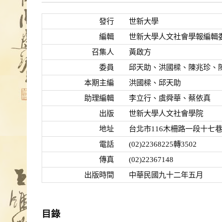
發行
世新大學
編輯
世新大學人文社會學報編輯
召集人
黃啟方
委員
邱天助、洪國樑、陳兆珍、
本期主編
洪國樑、邱天助
助理編輯
李立行、虞舜華、蔡依真
出版
世新大學人文社會學院
地址
台北市116木柵路一段十七
電話
(02)22368225轉3502
傳真
(02)22367148
出版時間
中華民國九十二年五月
目錄