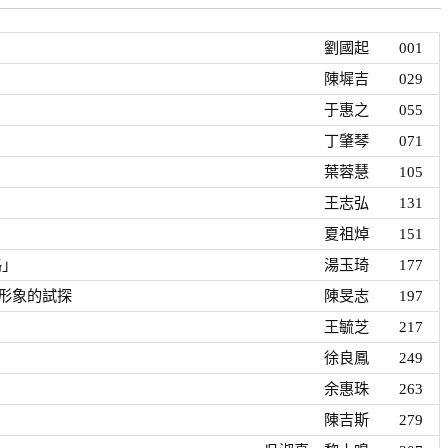
劉國起
001
陳墀吉
029
于惠之
055
丁肇琴
071
葉蓉慧
105
王志弘
131
夏祖焯
151
路」
湯玉琦
177
形象的試探
陳旻志
197
王毓芝
217
徐良鳳
249
余惠珠
263
陳吉斯
279