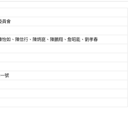
委員會
陳怡如、陳信行、陳炳崑、陳鵬翔、詹昭能、劉孝春
巷一號