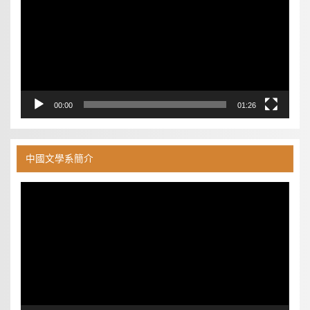
放
器
00:00
01:26
中國文學系簡介
視
訊
播
放
器