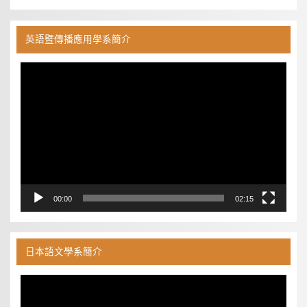
英語暨傳播應用學系簡介
視
訊
播
放
器
00:00
02:15
日本語文學系簡介
視
訊
播