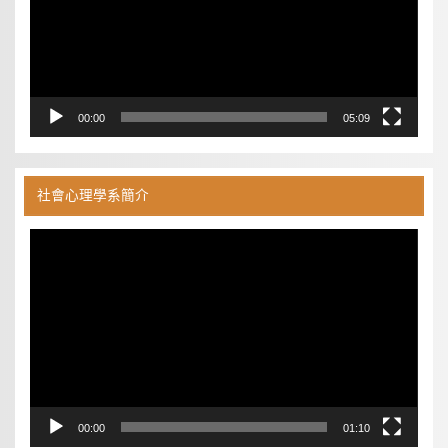
00:00
05:09
社會心理學系簡介
視
訊
播
放
器
00:00
01:10