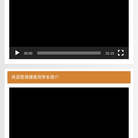
播
放
器
00:00
01:10
英語暨傳播應用學系簡介
視
訊
播
放
器