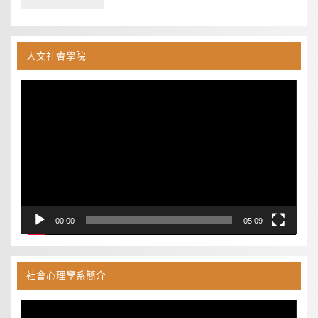
人文社會學院
視
訊
播
放
器
00:00
05:09
社會心理學系簡介
視
訊