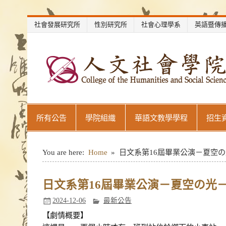
Skip
社會發展研究所
性別研究所
社會心理學系
英語暨傳
to
content
世新大學教學單位網站
所有公告
學院組織
華語文教學學程
招生
You are here:
Home
日文系第16屆畢業公演－夏空の光
日文系第16屆畢業公演－夏空の光－誠
2024-12-06
最新公告
【劇情概要】