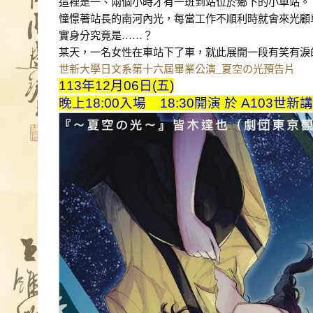
這裡是一、兩個小時才有一班到站位於鄉下的小車站。
憧憬著站長的南河內光，每當工作不順利時就會來光顧
實身分究竟是……？
某天，一名女性在車站下了車，就此展開一段有笑有淚
世新大學日文系第十六屆畢業公演_夏空の光預告片
113年12月06日(五)
晚上18:00入場 18:30開演 於 A103世新