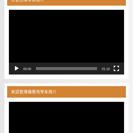
視
訊
播
放
器
00:00
01:10
英語暨傳播應用學系簡介
視
訊
播
放
器