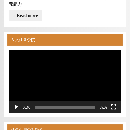
元能力
» Read more
人文社會學院
視
訊
播
放
器
00:00
05:09
社會心理學系簡介