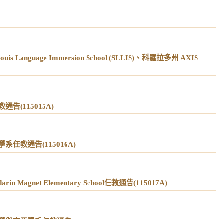
guage Immersion School (SLLIS)、科羅拉多州 AXIS
(115015A)
教通告(115016A)
gnet Elementary School任教通告(115017A)