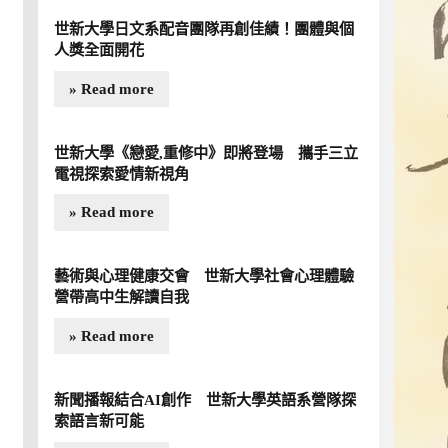
活動日期︱115年4月11日(六) 活動時間︱兩個場次，分別為上午場1
世新大學日文系配音團隊再創佳績！團體與個
午場13:00~13:50 活動地點︱本校舍我樓 社會心理學系 英語
人獎全面開花
文學系 7樓R704教 […]
» Read more
Read more »
世新大學《戀愛,重修中》即將登場 攜手三立
電視探索愛情新視角
» Read more
藝術與心理健康交會 世新大學社會心理體驗
營帶高中生解讀自我
» Read more
新聞播報結合AI創作 世新大學英語系營隊探
索語言新可能