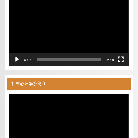
視
訊
播
放
器
00:00
05:09
社會心理學系簡介
視
訊
播
放
器