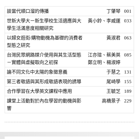
談當代順口溜的傳播
丁肇琴
001
世新大學大ㄧ新生學校生活適應與大
黃小鈴、李威運
033
學生活滿意度相關研究
以婦女逛街/購物動機為基礎的消費者
黃淑君
063
型態之研究
台灣民眾網路媒介使用與其生活型態
江亦瑄、蔡美英
085
－實體與虛擬取向之初探
鄭立明、楊淑婷
論不同文化中太陽的象徵意義
于慧之
131
第三者敬語與其形成敬語表現的誘導
尾崎學
155
合作學習在大學英文課程中應用
王毓芝
189
課堂上活動對於內在學習的動機與影
高橋景子
229
響