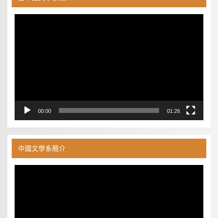
視
訊
播
放
器
00:00
01:26
中國文學系簡介
視
訊
播
放
器