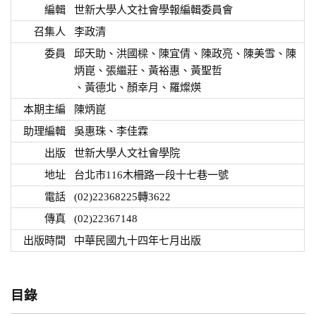
編輯
世新大學人文社會學報編輯委員會
召集人
李政清
委員
邱天助、洪國樑、陳宜倩、陳政亮、陳美雪、陳
炳崑、張繼莊、黃裕惠、黃聖哲
、黃德北、顏幸月、羅燦煐
本期主編
陳炳崑
助理編輯
吳惠珠、李佳霖
出版
世新大學人文社會學院
地址
台北市116木柵路一段十七巷一號
電話
(02)22368225轉3622
傳真
(02)22367148
出版時間
中華民國九十四年七月出版
目錄