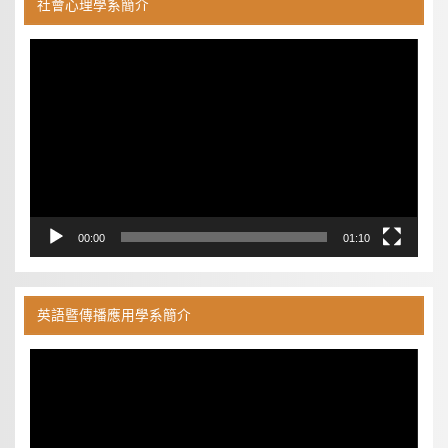
社會心理學系簡介
視
訊
播
放
器
00:00
01:10
英語暨傳播應用學系簡介
視
訊
播
放
器