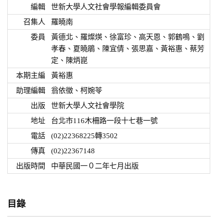
編輯
世新大學人文社會學報編輯委員會
召集人
羅曉南
委員
黃德北、羅燦煐、徐富珍、高天恩、郭鶴鳴、劉
孝春、夏曉鵑、陳宜倩、張思嘉、黃裕惠、蔡芳
定、陳炳崑
本期主編
黃裕惠
助理編輯
翁依徵、柯婉苓
出版
世新大學人文社會學院
地址
台北市116木柵路一段十七巷一號
電話
(02)22368225轉3502
傳真
(02)22367148
出版時間
中華民國一０二年七月出版
目錄