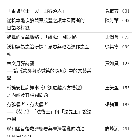
「東坡居士」與「山谷道人」
黃啟方
001
從松本龜次狼與蔡茂豐之讀本看兩者的
陳芳華
049
日語教材觀
蜿蜒的文學脈絡：「離/返」鄉之路
馬儷菁
073
漢初無為之治研探：思想與政治運作之互
徐其寧
099
動
林文月彈詩藝
黃如焄
125
──論《蒙娜莉莎微笑的嘴角》中的文藝美
學
析論安世高譯本《尸迦羅越六方禮經》
王美盈
155
之內函及其相關問題
有雅儒者、有大儒者
賴昶亘
187
──《荀子》「法後王」與「法先王」說法
重探
聯和國善後救濟總署與臺灣霍亂的防治
許峰源
231
(1946-1947)