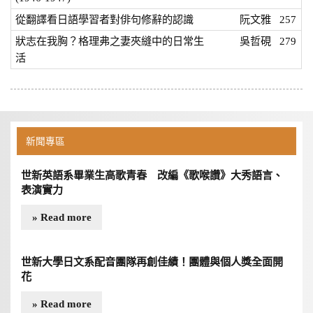
從翻譯看日語學習者對俳句修辭的認識
阮文雅
257
狀志在我胸？格理弗之妻夾縫中的日常生
吳哲硯
279
活
新聞專區
世新英語系畢業生高歌青春 改編《歌喉讚》大秀語言、
表演實力
» Read more
世新大學日文系配音團隊再創佳績！團體與個人獎全面開
花
» Read more