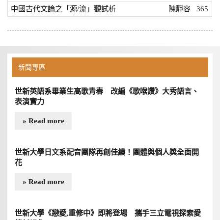
中國古代文論之「源/流」觀試析
陳靜容
365
新聞專區
世新英語系畢業生高歌青春 改編《歌喉讚》大秀語言、
表演實力
» Read more
世新大學日文系配音團隊再創佳績！團體與個人獎全面開
花
» Read more
世新大學《戀愛,重修中》即將登場 攜手三立電視探索愛