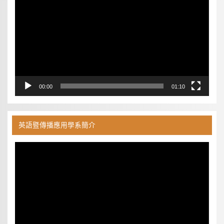
播
放
器
00:00
01:10
英語暨傳播應用學系簡介
視
訊
播
放
器