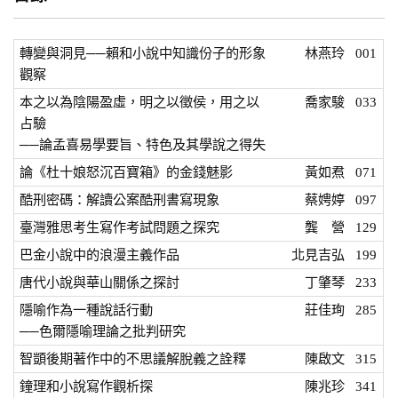
轉變與洞見──賴和小說中知識份子的形象
林燕玲
001
觀察
本之以為陰陽盈虛，明之以徵侯，用之以
喬家駿
033
占驗
──論孟喜易學要旨、特色及其學說之得失
論《杜十娘怒沉百寶箱》的金錢魅影
黃如焄
071
酷刑密碼：解讀公案酷刑書寫現象
蔡娉婷
097
臺灣雅思考生寫作考試問題之探究
龔 營
129
巴金小說中的浪漫主義作品
北見吉弘
199
唐代小說與華山關係之探討
丁肇琴
233
隱喻作為一種說話行動
莊佳珣
285
──色爾隱喻理論之批判研究
智顗後期著作中的不思議解脫義之詮釋
陳啟文
315
鐘理和小說寫作觀析探
陳兆珍
341