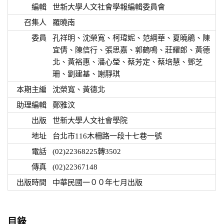
編輯
世新大學人文社會學報編輯委員會
召集人
羅曉南
委員
孔祥明、沈榮寬、柯瑋妮、范綱華、夏曉鵑、陳
宜倩、陳信行、張思嘉、郭鶴鳴、莊耀郎、黃德
北、黃裕惠、潘心瑩、蔡芳定、蔡培慧、鄧芝
珊、劉建基、謝靜琪
本期主編
沈榮寬、黃德北
助理編輯
鄭雅汶
出版
世新大學人文社會學院
地址
台北市116木柵路一段十七巷一號
電話
(02)22368225轉3502
傳真
(02)22367148
出版時間
中華民國一００年七月出版
目錄