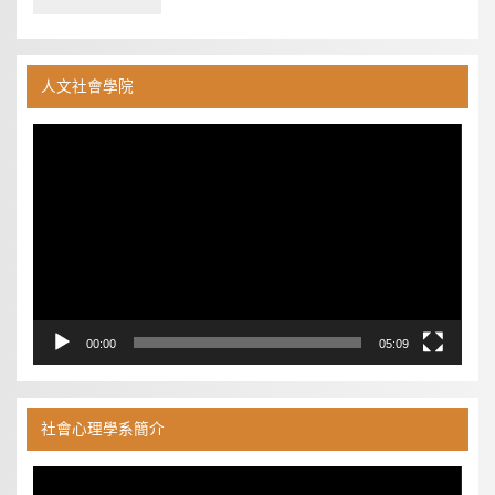
人文社會學院
視
訊
播
放
器
00:00
05:09
社會心理學系簡介
視
訊