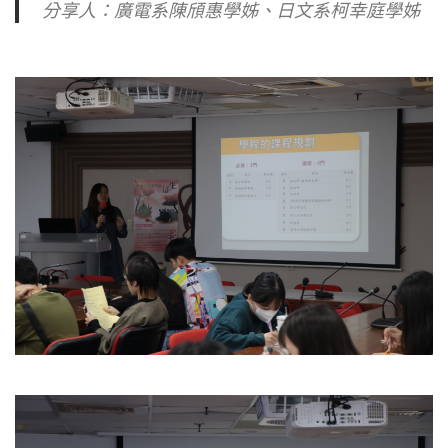
分享人：廣電系陳頎惠學姊、日文系柯幸庭學姊