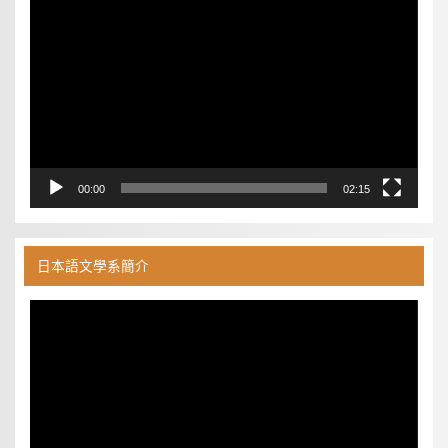
訊
播
放
器
00:00
02:15
日本語文學系簡介
視
訊
播
放
器